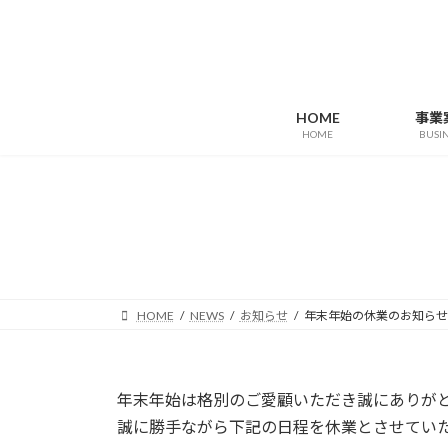
コ
ナ
ン
ビ
テ
ゲ
ン
ー
ツ
シ
HOME
事業
へ
ョ
HOME
BUSI
ス
ン
キ
に
ッ
移
プ
動
HOME
NEWS
お知らせ
年末年始の休業のお知らせ
年末年始は格別のご愛顧いただき誠にありが
誠に勝手ながら下記の日程を休業とさせてい