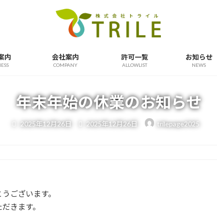
案内
会社案内
許可一覧
お知らせ
NESS
COMPANY
ALLOWLIST
NEWS
年末年始の休業のお知らせ
最
2025年12月26日
2025年12月26日
trilepage2025
終
更
新
日
時
:
とうございます。
ただきます。